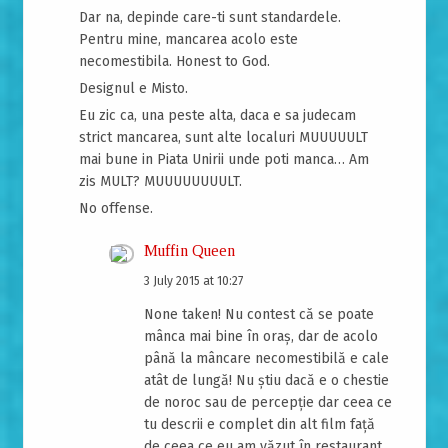
Dar na, depinde care-ti sunt standardele.
Pentru mine, mancarea acolo este
necomestibila. Honest to God.
Designul e Misto.
Eu zic ca, una peste alta, daca e sa judecam
strict mancarea, sunt alte localuri MUUUUULT
mai bune in Piata Unirii unde poti manca… Am
zis MULT? MUUUUUUUULT.
No offense.
Muffin Queen
3 July 2015 at 10:27
None taken! Nu contest că se poate
mânca mai bine în oraș, dar de acolo
până la mâncare necomestibilă e cale
atât de lungă! Nu știu dacă e o chestie
de noroc sau de percepție dar ceea ce
tu descrii e complet din alt film față
de ceea ce eu am văzut în restaurant.