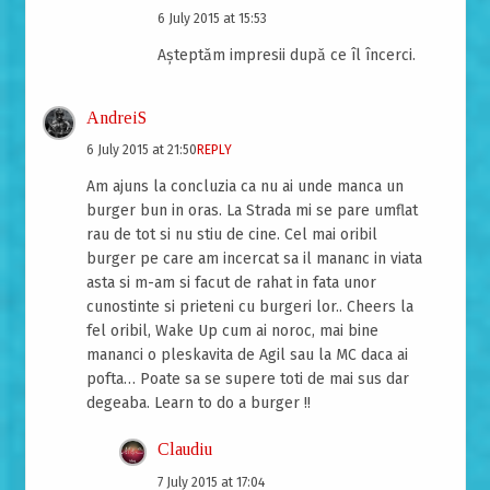
6 July 2015 at 15:53
Așteptăm impresii după ce îl încerci.
AndreiS
6 July 2015 at 21:50
REPLY
Am ajuns la concluzia ca nu ai unde manca un
burger bun in oras. La Strada mi se pare umflat
rau de tot si nu stiu de cine. Cel mai oribil
burger pe care am incercat sa il mananc in viata
asta si m-am si facut de rahat in fata unor
cunostinte si prieteni cu burgeri lor.. Cheers la
fel oribil, Wake Up cum ai noroc, mai bine
mananci o pleskavita de Agil sau la MC daca ai
pofta… Poate sa se supere toti de mai sus dar
degeaba. Learn to do a burger !!
Claudiu
7 July 2015 at 17:04