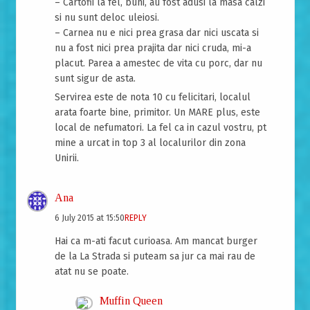
– Cartofii la fel, buni, au fost adusi la masa calzi
si nu sunt deloc uleiosi.
– Carnea nu e nici prea grasa dar nici uscata si
nu a fost nici prea prajita dar nici cruda, mi-a
placut. Parea a amestec de vita cu porc, dar nu
sunt sigur de asta.
Servirea este de nota 10 cu felicitari, localul
arata foarte bine, primitor. Un MARE plus, este
local de nefumatori. La fel ca in cazul vostru, pt
mine a urcat in top 3 al localurilor din zona
Unirii.
Ana
6 July 2015 at 15:50
REPLY
Hai ca m-ati facut curioasa. Am mancat burger
de la La Strada si puteam sa jur ca mai rau de
atat nu se poate.
Muffin Queen