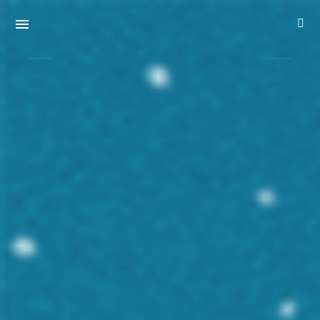
Misto
Timișoara
Muffin Queen
specific italienesc
specific
american