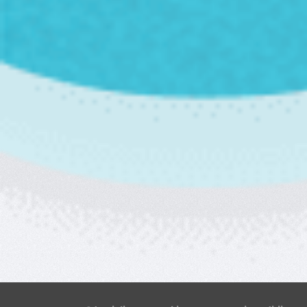
1.
Migdala Sărată
102
2.
Nuți Foame
88
3.
Infidel Gastro
74
4.
Muffin Queen
51
5.
Ratatoullia
49
6.
Tagliatella Țâfnoasă
40
7.
Naiada
38