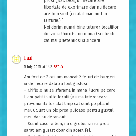
prost gust. Desigur, fiecare are
libertate de exprimare dar nu fiecare
are bun simt (cu atat mai mult in
farfurie:) )
Noi dorim numai bine tuturor locatiilor
din zona Unirii (si nu numai) si clienti
cat mai prietentiosi si sinceri!
Paul
5 July 2015 at 14:21
REPLY
Am fost de 2 ori, am mancat 2 feluri de burgeri
si de fiecare data au fost gustosi.
– Chiflele nu se sfarama in mana, lucru pe care
l-am patit in alte locatii (nu ma intereseaza
provenienta lor atat timp cat sunt pe placul
meu). Sunt un pic prea pufoase pentru gustul
meu dar nu deranjant.
– Sosul casei e bun, nu e gretos si nici prea
sarat, am gustat doar din acest fel.