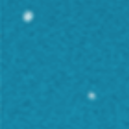
crostinii cu gorgonzola