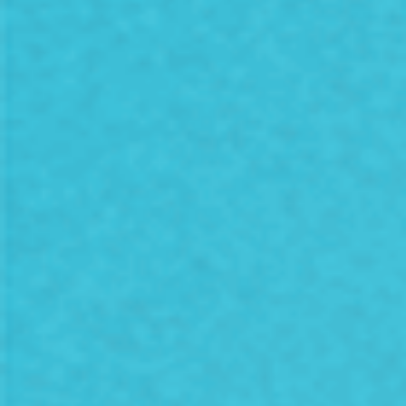
Abonează-te la newsletter
Servește ultimele noutăți la cald, direct în căsuța
ta poștală.