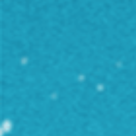
ce
impresie v-a lăsat .
0
0