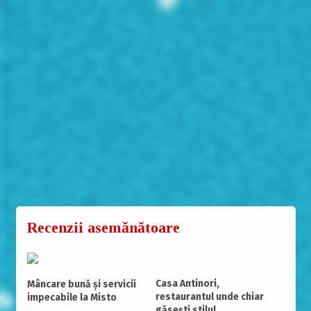
Misto
Adresă:
str. Eugeniu de Savoya, Timișoara
Telefon:
0256 220 885
Muffin Queen
posta@foodcrew.ro
Recenzii asemănătoare
Casa Antinori,
Mâncare bună și servicii
restaurantul unde chiar
impecabile la Misto
găsești stilul