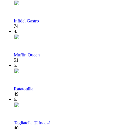
Infidel Gastro
74
4.
Muffin Queen
51
5.
Ratatoullia
49
6.
Tagliatella Țâfnoasă
40