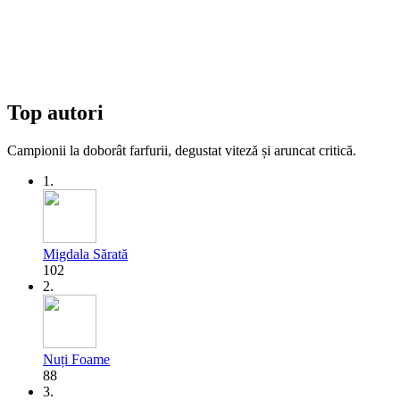
Top autori
Campionii la doborât farfurii, degustat viteză și aruncat critică.
1.
Migdala Sărată
102
2.
Nuți Foame
88
3.