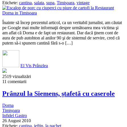
Etichete:
cantina
,
salata
,
supa
,
Timișoara
,
vintage
Înainte să încep prezentul articol, ca un veritabil jurnalist, am căutat
pe Google mai multe informaţii despre următoarea mea victima şi
am aflat că Dorna e de fapt un restaurant. Dar dacă ţinem cont de
aura de pub autohton al anilor 90 şi de sistemul de servire, cred că
putem să-i spunem cantină fără s-o […]
El Vis Prânzlea
2519 vizualizări
11 comentarii
Prânzul la Siemens, ştafetă cu caserole
Dorna
Timișoara
Infidel Gastro
26 August 2010
Etichete:
cantina
,
ieftin
,
la pachet