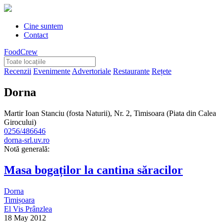
Cine suntem
Contact
FoodCrew
Recenzii
Evenimente
Advertoriale
Restaurante
Rețete
Dorna
Martir Ioan Stanciu (fosta Naturii), Nr. 2, Timisoara (Piata din Calea
Girocului)
0256/486646
dorna-srl.uv.ro
Notă generală:
Masa bogaților la cantina săracilor
Dorna
Timișoara
El Vis Prânzlea
18 May 2012