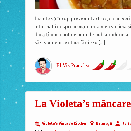
Înainte să încep prezentul articol, ca un ver
informaţii despre următoarea mea victima şi
dacă ţinem cont de aura de pub autohton al a
să-i spunem cantină fără s-o […]
El Vis Prânzlea
La Violeta’s mâncare
Violeta's Vintage Kitchen
București
Evit