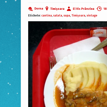
Dorna
Timișoara
El Vis Prânzlea
18
Etichete:
cantina
,
salata
,
supa
,
Timișoara
,
vintage