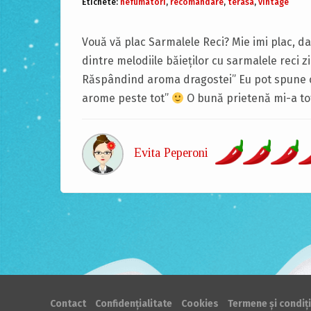
Etichete:
nefumatori
,
recomandare
,
terasa
,
vintage
Vouă vă plac Sarmalele Reci? Mie imi plac, da
dintre melodiile băieților cu sarmalele reci z
Răspândind aroma dragostei” Eu pot spune c
arome peste tot”
O bună prietenă mi-a to
Evita Peperoni
Contact
Confidențialitate
Cookies
Termene și condiți