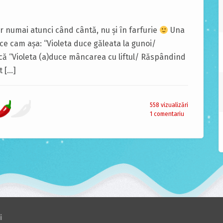
r numai atunci când cântă, nu și în farfurie
Una
ice cam așa: “Violeta duce găleata la gunoi/
ă “Violeta (a)duce mâncarea cu liftul/ Răspândind
t […]
558 vizualizări
1 comentariu
i