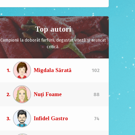
Top autori
Campionii la doborât farfurii, degustat viteză și aruncat
critică.
Migdala Sărată
1.
102
Nuți Foame
2.
88
Infidel Gastro
3.
74