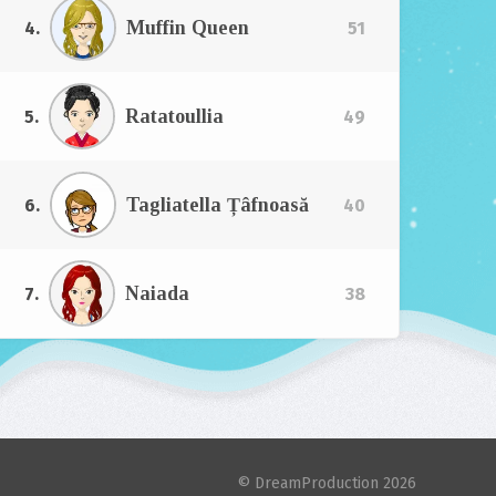
Muffin Queen
4.
51
Ratatoullia
5.
49
Tagliatella Țâfnoasă
6.
40
Naiada
7.
38
© DreamProduction 2026