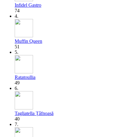
Infidel Gastro
74
4.
Muffin Queen
51
5.
Ratatoullia
49
6.
Tagliatella Țâfnoasă
40
7.