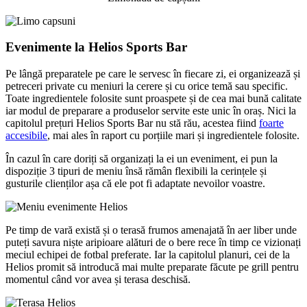
Evenimente la Helios Sports Bar
Pe lângă preparatele pe care le servesc în fiecare zi, ei organizează și
petreceri private cu meniuri la cerere și cu orice temă sau specific.
Toate ingredientele folosite sunt proaspete și de cea mai bună calitate
iar modul de preparare a produselor servite este unic în oraș. Nici la
capitolul prețuri Helios Sports Bar nu stă rău, acestea fiind
foarte
accesibile
, mai ales în raport cu porțiile mari și ingredientele folosite.
În cazul în care doriți să organizați la ei un eveniment, ei pun la
dispoziție 3 tipuri de meniu însă rămân flexibili la cerințele și
gusturile clienților așa că ele pot fi adaptate nevoilor voastre.
Pe timp de vară există și o terasă frumos amenajată în aer liber unde
puteți savura niște aripioare alături de o bere rece în timp ce vizionați
meciul echipei de fotbal preferate. Iar la capitolul planuri, cei de la
Helios promit să introducă mai multe preparate făcute pe grill pentru
momentul când vor avea și terasa deschisă.