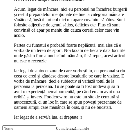
Acum, legat de mâncare, nici eu personal nu încadrez burgerii
și restul preparatelor menționate de tine la categoria mâncare
sănătoasă, însă în articol nici nu apare cuvântul sănătos. Sunt
folosite adjective de genul sățios, delicios etc. Plus că sunt
convinsă că apar pe meniu din cauza cererii celor care vin
acolo.
Partea cu fumatul e probabil foarte neplăcută, mai ales că e
vorba de un teren de sport. Noi taxăm de fiecare dată locurile
unde găsim fum atunci când mâncăm, însă repet, acest articol
nu este o recenzie.
Iar legat de autocenzura de care vorbești tu, eu personal scriu
ceea ce cred și gândesc despre localurile pe care le vizitez. E
vorba de mâncare, deci e subiectiv și variază totul de la
persoană la persoană. Tu se poate să fi fost undeva și să fi
avut o experiență nemaipomenită, pe când eu am avut una
oribilă și invers. Foodcrew.ro nu este un site de cenzură și
autocenzură, ci un loc în care se spun povești prezentate de
oameni simpli care mănâncă în oraș, și nu de bucătari.
Iar legat de a servi/a lua, ai dreptate.:)
Completează numele