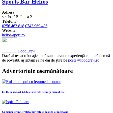
Sports Bar Helios
Adresă:
str. Iosif Bulbuca 21
Telefon:
0256 463 818
0743 969 486
Website:
helios-sport.ro
FoodCrew
Dacă ai testat o locație nouă sau ai avut o experiență culinară demnă
de povestit, așteptăm să ne dai de știre pe
posta@foodcrew.ro
Advertoriale asemănătoare
La Helios Sport Club se servește acum și meniul zilei
Concurs: Trimite reţeta perfectă şi câştigă o bucătărie