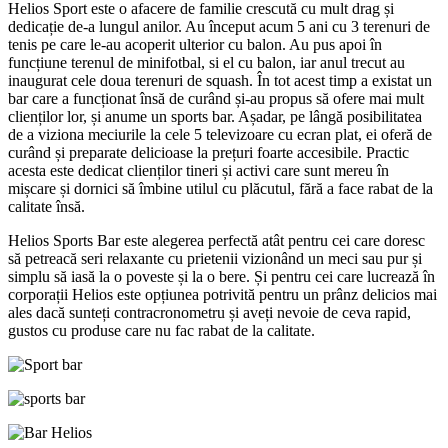
Helios Sport este o afacere de familie crescută cu mult drag și
dedicație de-a lungul anilor. Au început acum 5 ani cu 3 terenuri de
tenis pe care le-au acoperit ulterior cu balon. Au pus apoi în
funcțiune terenul de minifotbal, si el cu balon, iar anul trecut au
inaugurat cele doua terenuri de squash. În tot acest timp a existat un
bar care a funcționat însă de curând și-au propus să ofere mai mult
clienților lor, și anume un sports bar. Așadar, pe lângă posibilitatea
de a viziona meciurile la cele 5 televizoare cu ecran plat, ei oferă de
curând și preparate delicioase la prețuri foarte accesibile. Practic
acesta este dedicat clienților tineri și activi care sunt mereu în
mișcare și dornici să îmbine utilul cu plăcutul, fără a face rabat de la
calitate însă.
Helios Sports Bar este alegerea perfectă atât pentru cei care doresc
să petreacă seri relaxante cu prietenii vizionând un meci sau pur și
simplu să iasă la o poveste și la o bere. Și pentru cei care lucrează în
corporații Helios este opțiunea potrivită pentru un prânz delicios mai
ales dacă sunteți contracronometru și aveți nevoie de ceva rapid,
gustos cu produse care nu fac rabat de la calitate.