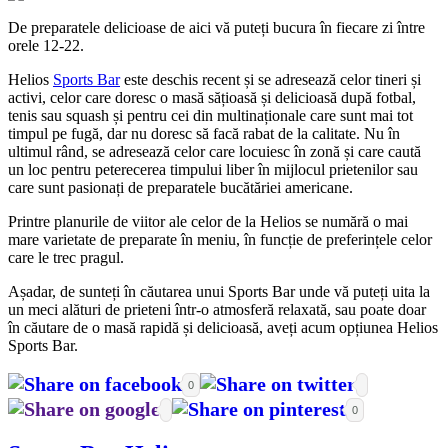
De preparatele delicioase de aici vă puteți bucura în fiecare zi între
orele 12-22.
Helios
Sports Bar
este deschis recent și se adresează celor tineri și
activi, celor care doresc o masă sățioasă și delicioasă după fotbal,
tenis sau squash și pentru cei din multinaționale care sunt mai tot
timpul pe fugă, dar nu doresc să facă rabat de la calitate. Nu în
ultimul rând, se adresează celor care locuiesc în zonă și care caută
un loc pentru peterecerea timpului liber în mijlocul prietenilor sau
care sunt pasionați de preparatele bucătăriei americane.
Printre planurile de viitor ale celor de la Helios se numără o mai
mare varietate de preparate în meniu, în funcție de preferințele celor
care le trec pragul.
Așadar, de sunteți în căutarea unui Sports Bar unde vă puteți uita la
un meci alături de prieteni într-o atmosferă relaxată, sau poate doar
în căutare de o masă rapidă și delicioasă, aveți acum opțiunea Helios
Sports Bar.
0
0