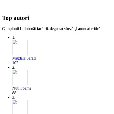
Top autori
Campionii la doborât farfurii, degustat viteză și aruncat critică.
1.
Migdala Sărată
102
2.
Nuți Foame
88
3.