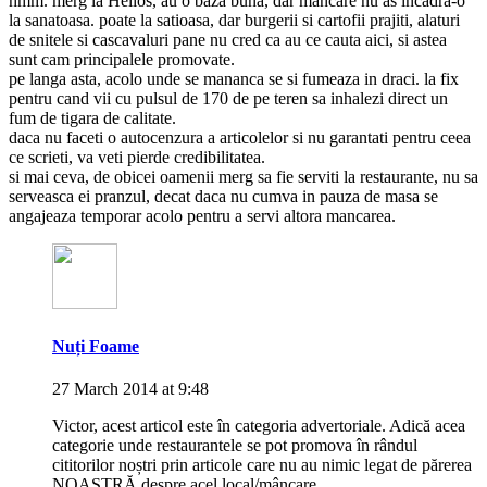
hmm. merg la Helios, au o baza buna, dar mancare nu as incadra-o
la sanatoasa. poate la satioasa, dar burgerii si cartofii prajiti, alaturi
de snitele si cascavaluri pane nu cred ca au ce cauta aici, si astea
sunt cam principalele promovate.
pe langa asta, acolo unde se mananca se si fumeaza in draci. la fix
pentru cand vii cu pulsul de 170 de pe teren sa inhalezi direct un
fum de tigara de calitate.
daca nu faceti o autocenzura a articolelor si nu garantati pentru ceea
ce scrieti, va veti pierde credibilitatea.
si mai ceva, de obicei oamenii merg sa fie serviti la restaurante, nu sa
serveasca ei pranzul, decat daca nu cumva in pauza de masa se
angajeaza temporar acolo pentru a servi altora mancarea.
Nuți Foame
27 March 2014 at 9:48
Victor, acest articol este în categoria advertoriale. Adică acea
categorie unde restaurantele se pot promova în rândul
cititorilor noștri prin articole care nu au nimic legat de părerea
NOASTRĂ despre acel local/mâncare.