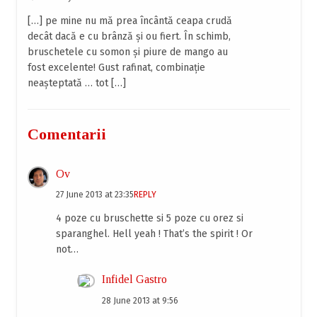
[…] pe mine nu mă prea încântă ceapa crudă
decât dacă e cu brânză și ou fiert. În schimb,
bruschetele cu somon și piure de mango au
fost excelente! Gust rafinat, combinație
neașteptată … tot […]
Comentarii
Ov
27 June 2013 at 23:35
REPLY
4 poze cu bruschette si 5 poze cu orez si
sparanghel. Hell yeah ! That’s the spirit ! Or
not…
Infidel Gastro
28 June 2013 at 9:56