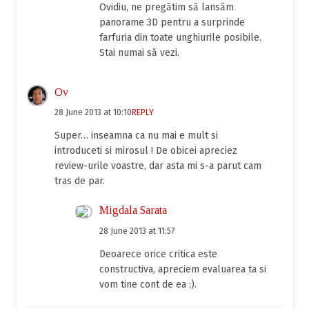
Ovidiu, ne pregătim să lansăm
panorame 3D pentru a surprinde
farfuria din toate unghiurile posibile.
Stai numai să vezi.
Ov
28 June 2013 at 10:10
REPLY
Super… inseamna ca nu mai e mult si
introduceti si mirosul ! De obicei apreciez
review-urile voastre, dar asta mi s-a parut cam
tras de par.
Migdala Sarata
28 June 2013 at 11:57
Deoarece orice critica este
constructiva, apreciem evaluarea ta si
vom tine cont de ea :).