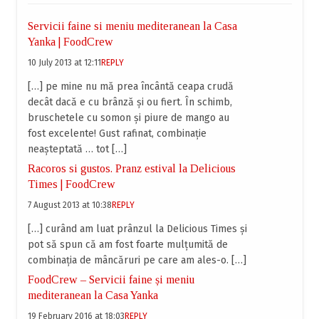
Servicii faine si meniu mediteranean la Casa
Yanka | FoodCrew
10 July 2013 at 12:11
REPLY
[…] pe mine nu mă prea încântă ceapa crudă
decât dacă e cu brânză și ou fiert. În schimb,
bruschetele cu somon și piure de mango au
fost excelente! Gust rafinat, combinație
neașteptată … tot […]
Racoros si gustos. Pranz estival la Delicious
Times | FoodCrew
7 August 2013 at 10:38
REPLY
[…] curând am luat prânzul la Delicious Times și
pot să spun că am fost foarte mulțumită de
combinația de mâncăruri pe care am ales-o. […]
FoodCrew – Servicii faine și meniu
mediteranean la Casa Yanka
19 February 2016 at 18:03
REPLY