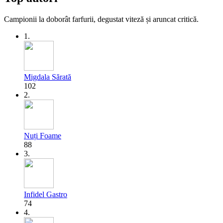
Campionii la doborât farfurii, degustat viteză și aruncat critică.
1.
Migdala Sărată
102
2.
Nuți Foame
88
3.
Infidel Gastro
74
4.