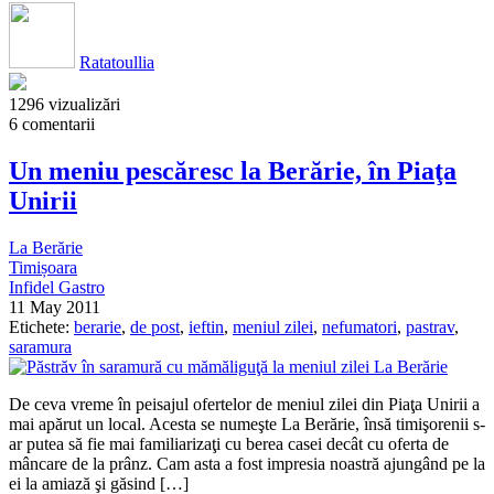
Ratatoullia
1296 vizualizări
6 comentarii
Un meniu pescăresc la Berărie, în Piaţa
Unirii
La Berărie
Timișoara
Infidel Gastro
11 May 2011
Etichete:
berarie
,
de post
,
ieftin
,
meniul zilei
,
nefumatori
,
pastrav
,
saramura
De ceva vreme în peisajul ofertelor de meniul zilei din Piaţa Unirii a
mai apărut un local. Acesta se numeşte La Berărie, însă timişorenii s-
ar putea să fie mai familiarizaţi cu berea casei decât cu oferta de
mâncare de la prânz. Cam asta a fost impresia noastră ajungând pe la
ei la amiază şi găsind […]