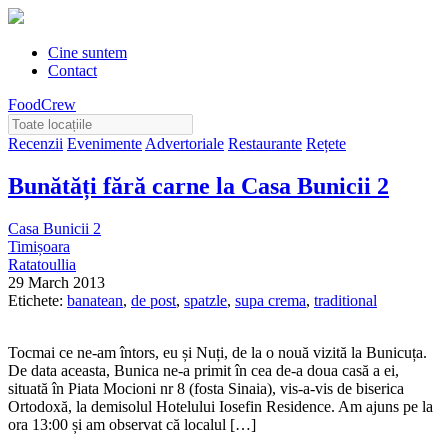
Cine suntem
Contact
FoodCrew
Recenzii
Evenimente
Advertoriale
Restaurante
Rețete
Bunătăți fără carne la Casa Bunicii 2
Casa Bunicii 2
Timișoara
Ratatoullia
29 March 2013
Etichete:
banatean
,
de post
,
spatzle
,
supa crema
,
traditional
Tocmai ce ne-am întors, eu și Nuți, de la o nouă vizită la Bunicuța.
De data aceasta, Bunica ne-a primit în cea de-a doua casă a ei,
situată în Piata Mocioni nr 8 (fosta Sinaia), vis-a-vis de biserica
Ortodoxă, la demisolul Hotelului Iosefin Residence. Am ajuns pe la
ora 13:00 și am observat că localul […]