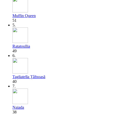
Muffin Queen
51
5.
Ratatoullia
49
6.
Tagliatella Țâfnoasă
40
7.
Naiada
38