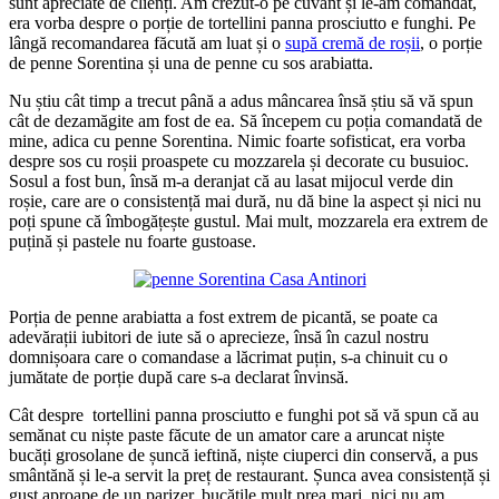
sunt apreciate de clienți. Am crezut-o pe cuvant și le-am comandat,
era vorba despre o porție de tortellini panna prosciutto e funghi. Pe
lângă recomandarea făcută am luat și o
supă cremă de roșii
, o porție
de penne Sorentina și una de penne cu sos arabiatta.
Nu știu cât timp a trecut până a adus mâncarea însă știu să vă spun
cât de dezamăgite am fost de ea. Să începem cu poția comandată de
mine, adica cu penne Sorentina. Nimic foarte sofisticat, era vorba
despre sos cu roșii proaspete cu mozzarela și decorate cu busuioc.
Sosul a fost bun, însă m-a deranjat că au lasat mijocul verde din
roșie, care are o consistență mai dură, nu dă bine la aspect și nici nu
poți spune că îmbogățește gustul. Mai mult, mozzarela era extrem de
puțină și pastele nu foarte gustoase.
Porția de penne arabiatta a fost extrem de picantă, se poate ca
adevărații iubitori de iute să o aprecieze, însă în cazul nostru
domnișoara care o comandase a lăcrimat puțin, s-a chinuit cu o
jumătate de porție după care s-a declarat învinsă.
Cât despre tortellini panna prosciutto e funghi pot să vă spun că au
semănat cu niște paste făcute de un amator care a aruncat niște
bucăți grosolane de șuncă ieftină, niște ciuperci din conservă, a pus
smântănă și le-a servit la preț de restaurant. Șunca avea consistență și
gust aproape de un parizer, bucățile mult prea mari, nici nu am