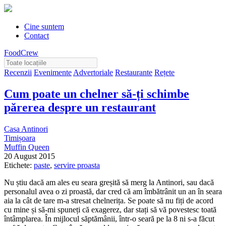
Cine suntem
Contact
FoodCrew
Recenzii
Evenimente
Advertoriale
Restaurante
Rețete
Cum poate un chelner să-ți schimbe
părerea despre un restaurant
Casa Antinori
Timișoara
Muffin Queen
20 August 2015
Etichete:
paste
,
servire proasta
Nu știu dacă am ales eu seara greșită să merg la Antinori, sau dacă
personalul avea o zi proastă, dar cred că am îmbătrânit un an în seara
aia la cât de tare m-a stresat chelnerița. Se poate să nu fiți de acord
cu mine și să-mi spuneți că exagerez, dar stați să vă povestesc toată
întâmplarea. În mijlocul săptămânii, într-o seară pe la 8 ni s-a făcut