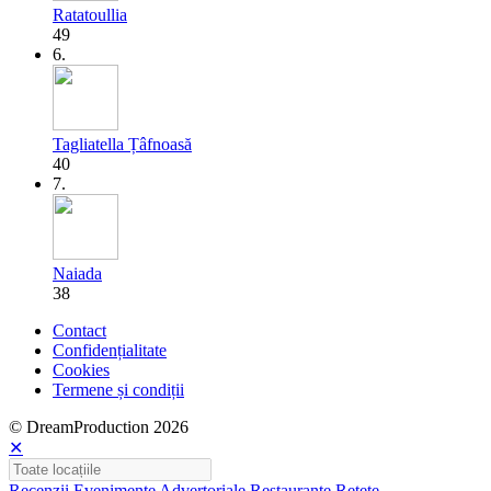
Ratatoullia
49
6.
Tagliatella Țâfnoasă
40
7.
Naiada
38
Contact
Confidențialitate
Cookies
Termene și condiții
© DreamProduction 2026
✕
Recenzii
Evenimente
Advertoriale
Restaurante
Rețete