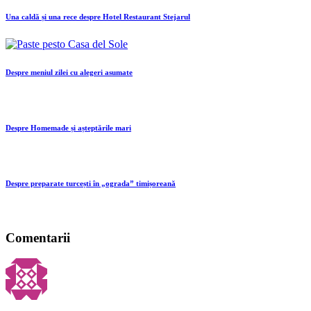
Una caldă și una rece despre Hotel Restaurant Stejarul
Despre meniul zilei cu alegeri asumate
Despre Homemade și așteptările mari
Despre preparate turcești în „ograda” timișoreană
Comentarii