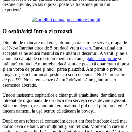
destule cuvinte, vă las o poză, poate vă transmite puțin din
experiență.
O ospătăriță într-o zi proastă
Dincolo de mâncare mai era și domnișoara care ne servea, draga de
ea! Ne-a întrebat circa de 5 ori dacă vrem
desert
, într-un final am
acceptat să ne aducă meniul să ne uităm la deserturi. A venit și ne-a
anunțată că față de ce este în meniu mai au și
găluște cu prune
și
prăjitură cu nuci. Am întrebat dacă sunt de post, că doar eram în post
și era vorba de prune și nuci, părea plauzibil. Am primit o privire
lungă, niște ochi aruncați peste cap și un răspuns: ”Nu! Cum să fie
de post!?”. Ne cerem scuze că am îndrăznit să ne gândim la o
asemenea aberație.
Uneori insistența ospătarilor e chiar pură amabilitate, dar când ești
întrebat de o grămadă de ori dacă mai servești ceva devine agasant.
Să ne înțelegem, restaurantul era mai mult gol decât plin, nu cred că
țineam oamenii la ușă pentru că stăteam la povești.
După ce am refuzat să comandăm desert am fost întrebate dacă mai
dorim ceva de băut, am mulțumit și am refuzat. Moment în care ni s-
au luat paharele din față și am fost întrebate dacă face nota. Mai avea