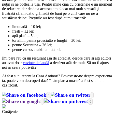
puțin și ne poftea la ușă. Pentru mine cina cu prietenele e un moment
de relaxare, dar de data aceasta am plecat mai mult stresată și
frustrată că am dat o grămadă de bani pe o cină care nu ne-a
satisfăcut deloc. Prețurile au fost după cum urmează:
limonadă – 10 lei;
fresh – 12 lei;
apă plată – 5 lei;
tortellini panna prosciutto e funghi – 30 lei;
penne Sorentina – 26 lei;
penne cu sos arabiatta – 22 lei.
Îmi pare rău că un resturant așa de apreciat, despre care și alți editori
au avut doar
cuvinte de laudă
a decăzut atât de mult. Să nu fi ajuns
noi în seara potrivită?
Ai fost și tu recent la Casa Antinori? Povestește-ne despre experiența
ta, poate vom descoperi dacă întâmplarea noastră a fost sau nu un
caz izolat.
0
0
Curățenie