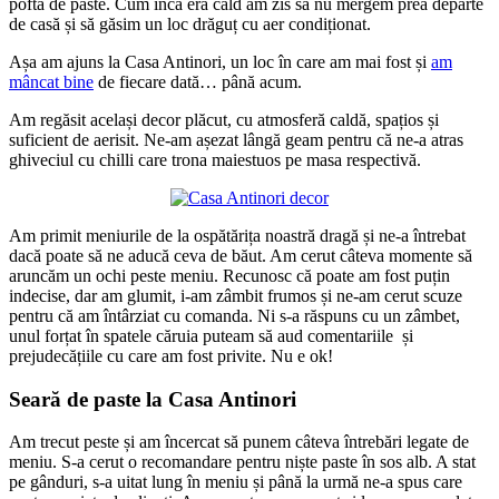
poftă de paste. Cum încă era cald am zis să nu mergem prea departe
de casă și să găsim un loc drăguț cu aer condiționat.
Așa am ajuns la Casa Antinori, un loc în care am mai fost și
am
mâncat bine
de fiecare dată… până acum.
Am regăsit același decor plăcut, cu atmosferă caldă, spațios și
suficient de aerisit. Ne-am așezat lângă geam pentru că ne-a atras
ghiveciul cu chilli care trona maiestuos pe masa respectivă.
Am primit meniurile de la ospătărița noastră dragă și ne-a întrebat
dacă poate să ne aducă ceva de băut. Am cerut câteva momente să
aruncăm un ochi peste meniu. Recunosc că poate am fost puțin
indecise, dar am glumit, i-am zâmbit frumos și ne-am cerut scuze
pentru că am întârziat cu comanda. Ni s-a răspuns cu un zâmbet,
unul forțat în spatele căruia puteam să aud comentariile și
prejudecățiile cu care am fost privite. Nu e ok!
Seară de paste la Casa Antinori
Am trecut peste și am încercat să punem câteva întrebări legate de
meniu. S-a cerut o recomandare pentru niște paste în sos alb. A stat
pe gânduri, s-a uitat lung în meniu și până la urmă ne-a spus care