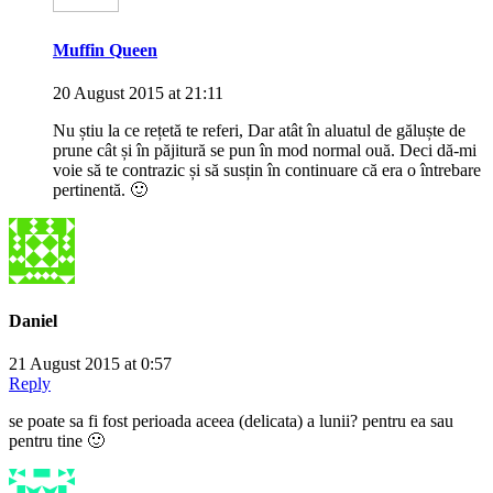
Muffin Queen
20 August 2015 at 21:11
Nu știu la ce rețetă te referi, Dar atât în aluatul de găluște de
prune cât și în păjitură se pun în mod normal ouă. Deci dă-mi
voie să te contrazic și să susțin în continuare că era o întrebare
pertinentă. 🙂
Daniel
21 August 2015 at 0:57
Reply
se poate sa fi fost perioada aceea (delicata) a lunii? pentru ea sau
pentru tine 🙂