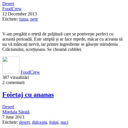
Desert
FoodCrew
12 December 2013
Etichete:
faina
,
pere
V-am pregătit o rețetă de prăjitură care se potrivește perfect cu
această perioadă. Este simplă și se face repede, măcar cu aceasta să
nu vă mâncați nervii, iar printre ingrediente se găsește mirodenia
Crăciunului, scorțișoara. Se cheamă cobbler.
FoodCrew
387 vizualizări
2 comentarii
Foietaj cu ananas
Desert
Migdala Sărată
7 June 2013
Etichete:
desert
,
dulceata
,
foitaj
,
nuci