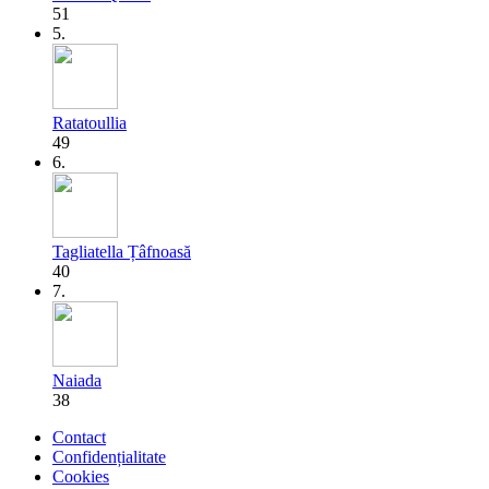
51
5.
Ratatoullia
49
6.
Tagliatella Țâfnoasă
40
7.
Naiada
38
Contact
Confidențialitate
Cookies