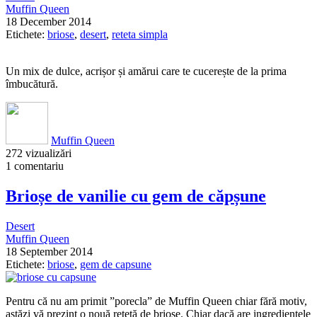
Muffin Queen
18 December 2014
Etichete:
briose
,
desert
,
reteta simpla
Un mix de dulce, acrișor și amărui care te cucerește de la prima
îmbucătură.
Muffin Queen
272 vizualizări
1 comentariu
Brioșe de vanilie cu gem de căpșune
Desert
Muffin Queen
18 September 2014
Etichete:
briose
,
gem de capsune
Pentru că nu am primit ”porecla” de Muffin Queen chiar fără motiv,
astăzi vă prezint o nouă rețetă de brioșe. Chiar dacă are ingredientele