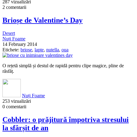
287 vizualizări
2 comentarii
Brioșe de Valentine’s Day
Desert
Nuți Foame
14 February 2014
Etichete:
briose
,
lapte
,
nutella
,
oua
O rețetă simplă și destul de rapidă pentru clipe magice, pline de
răsfăț.
Nuți Foame
253 vizualizări
0 comentarii
Cobbler: o prăjitură împotriva stresului
la sfârșit de an