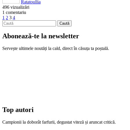
Ratatoullia
496 vizualizări
1 comentariu
1
2
3
4
Abonează-te la newsletter
Servește ultimele noutăți la cald, direct în căsuța ta poștală.
Top autori
Campionii la doborât farfurii, degustat viteză și aruncat critică.