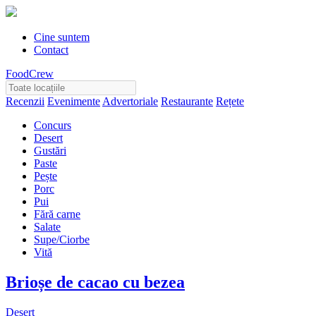
Cine suntem
Contact
FoodCrew
Recenzii
Evenimente
Advertoriale
Restaurante
Rețete
Concurs
Desert
Gustări
Paste
Pește
Porc
Pui
Fără carne
Salate
Supe/Ciorbe
Vită
Brioșe de cacao cu bezea
Desert