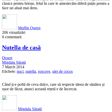
clasice pentru brioșe, felul în care le amestecăm diferă puțin pentru a
face un aluat mai dens.
Muffin Queen
206 vizualizări
0 comentarii
Nutella de casă
Desert
Migdala Sărată
7 March 2014
Etichete:
nuci
,
nutella
,
roscove
,
ulei de cocos
Când ți-e poftă de ceva dulce, care să respecte ideea de sănătos și
ușor de făcut, atunci această rețetă e de încercat.
Migdala Sărată