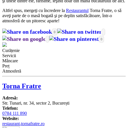
şi unele dintre ele, rarisime, ieşind doar din mâna bucǎtarului de aici.
Altfel spus, mergeţi cu încredere la
Restaurantul
Torna Fratre, o sǎ
aveţi parte de o masǎ bogatǎ şi pe deplin satisfǎcǎtoare, într-o
atmosferǎ de un pitoresc aparte!
0
0
Curățenie
Servicii
Mâncare
Preț
Atmosferă
Torna Fratre
Adresă:
Str. Tunari, nr. 34, sector 2, București
Telefon:
0784 111 890
Website:
restaurant-tornafratre.ro