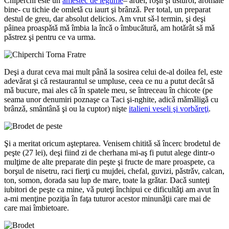
Chiperchi este un
amestec de legume
– ardei, roşii şi usturoi, aromate
bine- cu tichie de omletǎ cu iaurt şi brânzǎ. Per total, un preparat
destul de greu, dar absolut delicios. Am vrut sǎ-l termin, şi deşi
pâinea proaspǎtǎ mǎ îmbia la încǎ o îmbucǎturǎ, am hotǎrât sǎ mǎ
pǎstrez şi pentru ce va urma.
Deşi a durat ceva mai mult pânǎ la sosirea celui de-al doilea fel, este
adevǎrat şi cǎ restaurantul se umpluse, ceea ce nu a putut decât sǎ
mǎ bucure, mai ales cǎ în spatele meu, se întreceau în chicote (pe
seama unor denumiri poznaşe ca Taci şi-nghite, adicǎ mǎmǎligǎ cu
brânzǎ, smântânǎ şi ou la cuptor) nişte
italieni veseli şi vorbǎreţi
.
Şi a meritat oricum aşteptarea. Venisem chititǎ sǎ încerc brodetul de
peşte (27 lei), deşi fiind zi de cherhana mi-aş fi putut alege dintr-o
mulţime de alte preparate din peşte şi fructe de mare proaspete, ca
borşul de nisetru, raci fierţi cu mujdei, chefal, guvizi, pǎstrǎv, calcan,
ton, somon, dorada sau lup de mare, toate la grǎtar. Dacǎ sunteţi
iubitori de peşte ca mine, vǎ puteţi închipui ce dificultǎţi am avut în
a-mi menţine poziţia în faţa tuturor acestor minunǎţii care mai de
care mai îmbietoare.