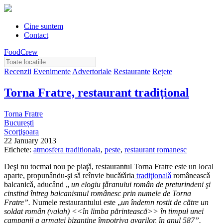
Cine suntem
Contact
FoodCrew
Recenzii
Evenimente
Advertoriale
Restaurante
Rețete
Torna Fratre, restaurant tradiţional
Torna Fratre
București
Scorţişoara
22 January 2013
Etichete:
atmosfera traditionala
,
peste
,
restaurant romanesc
Deşi nu tocmai nou pe piaţǎ, restaurantul Torna Fratre este un local
aparte, propunându-şi sǎ reînvie bucǎtǎria
tradiţionalǎ
româneascǎ
balcanicǎ, aducând „
un elogiu ţǎranului român de preturindeni şi
cinstind întreg balcanismul românesc prin numele de Torna
Fratre”.
Numele restaurantului este „
un îndemn rostit de către un
soldat român (valah) <<în limba părintească>> în timpul unei
campanii a armatei bizantine împotriva avarilor, în anul 587”.