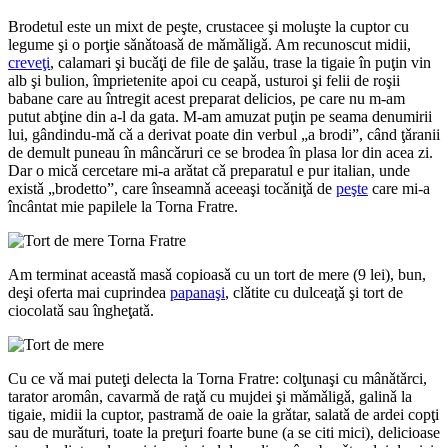
Brodetul este un mixt de peşte, crustacee şi moluşte la cuptor cu
legume şi o porţie sǎnǎtoasǎ de mǎmǎligǎ. Am recunoscut midii,
creveţi
, calamari şi bucǎţi de file de şalǎu, trase la tigaie în puţin vin
alb şi bulion, împrietenite apoi cu ceapǎ, usturoi şi felii de roşii
babane care au întregit acest preparat delicios, pe care nu m-am
putut abţine din a-l da gata. M-am amuzat puţin pe seama denumirii
lui, gândindu-mǎ cǎ a derivat poate din verbul „a brodi”, când ţǎranii
de demult puneau în mâncǎruri ce se brodea în plasa lor din acea zi.
Dar o micǎ cercetare mi-a arǎtat cǎ preparatul e pur italian, unde
existǎ „brodetto”, care înseamnǎ aceeaşi tocǎniţǎ de
peşte
care mi-a
încântat mie papilele la Torna Fratre.
Am terminat aceastǎ masǎ copioasǎ cu un tort de mere (9 lei), bun,
deşi oferta mai cuprindea
papanaşi
, clǎtite cu dulceaţǎ şi tort de
ciocolatǎ sau îngheţatǎ.
Cu ce vǎ mai puteţi delecta la Torna Fratre: colţunaşi cu mânǎtǎrci,
tarator aromân, cavarmǎ de raţǎ cu mujdei şi mǎmǎligǎ, galinǎ la
tigaie, midii la cuptor, pastramǎ de oaie la grǎtar, salatǎ de ardei copţi
sau de murǎturi, toate la preţuri foarte bune (a se citi mici), delicioase