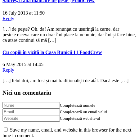
Sabres, o alta mancare de peste | FoodCrew
16 July 2013 at 11:50
Reply
[…] de pește? Oh, da! Am renunțat cu ușurință la carne, dar
peștele e ceva care nu doar îmi place la nebunie, dar îmi și face bine,
ca atare continui să mă […]
Cu copiii în vizită la Casa Bunicii 1 | FoodCrew
6 May 2015 at 14:45
Reply
[…] felul doi, am fost și mai tradiționaliști de atât. Dacă este […]
Nici un comentariu
Completează numele
Completează un email valid
Completează website-ul
Save my name, email, and website in this browser for the next
time I comment.