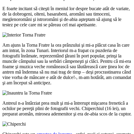
E foarte incitant sǎ citeşti în meniul lor despre bucate atât de variate,
de la dobrogeni, olteni, basarabeni, aromâni sau timoceni,
meglenoromâni şi istroromâni şi de-abia aşteptam sǎ ajung sǎ le
testez pe cele care mi se pǎreau cel mai apetisante.
Am ajuns la Torna Fratre la ora prânzului şi mi-a plǎcut casa în care
am intrat, în zona Tunari. Interiorul m-a frapat cu puzderia de
fotografii înrǎmate, reprezentând ţǎrani în port popular, prinşi la
muncile câmpului sau la serbǎri câmpeneşti şi clǎci. Pentru cǎ mi-era
foame şi muzica veche româneascǎ sau lǎutǎreascǎ care ţinea loc de
antren mǎ îndemna sǎ nu mai trag de timp – deşi procrastinarea când
vine vorba de mâncare e atât de dulce!-, m-am hotǎrât, am comandat
şi am început sǎ anticipez.
Antreul n-a întârziat prea mult şi mi-a întrerupt mişcarea freneticǎ a
ochilor pe pereţii plini de fotografii vechi. Chiperchiul (16 lei), un
preparat aromân, mirosea ademenitor şi era de-abia scos de la cuptor.