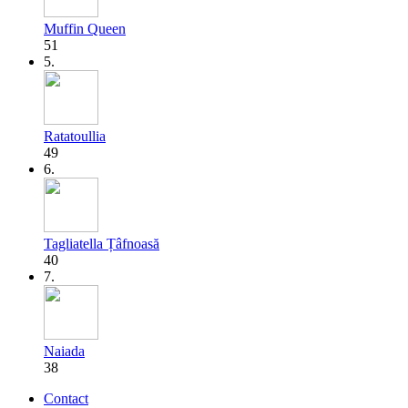
Muffin Queen
51
5.
Ratatoullia
49
6.
Tagliatella Țâfnoasă
40
7.
Naiada
38
Contact